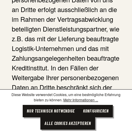
an Dritte erfolgt ausschließlich an die
im Rahmen der Vertragsabwicklung
beteiligten Dienstleistungspartner, wie
z.B. das mit der Lieferung beauftragte
Logistik-Unternehmen und das mit
Zahlungsangelegenheiten beauftragte
Kreditinstitut. In den Fällen der
Weitergabe Ihrer personenbezogenen
Daten an Dritte beschränkt sich der
Diese Website verwendet Cookies, um eine bestmögliche Erfahrung
Umfang der übermittelten Daten
bieten zu können.
Mehr Informationen ...
jedoch auf das erforderliche Minimum.
NUR TECHNISCH NOTWENDIGE
KONFIGURIEREN
ALLE COOKIES AKZEPTIEREN
Bei Zahlung via PayPal, Kreditkarte